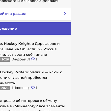
ровского и Аскарова 5 февраля
ейти в раздел
уждение
as Hockey Knight о Дорофееве и
башеве на ОИ, если бы Россия
училась вести себя иначе
Андрей Л
1
1.2026
 Hockey Writers: Малкин — ключ к
ению главной проблемы
ннесоты
Шшшшщ..
1
1.2026
онреале об интересе к обмену
кина в «Миннесоту»: все элементы