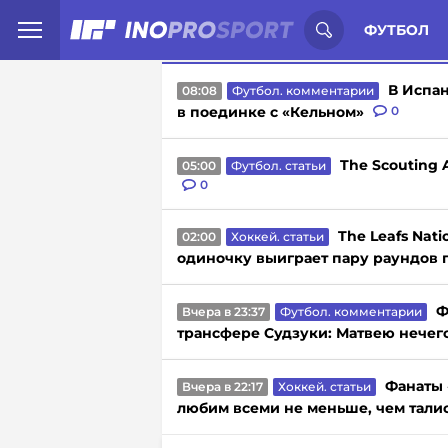
Иностранцы о спорте России:
С
ФУТБОЛ
В Испа
08:08
Футбол. комментарии
в поединке с «Кельном»
0
The Scouting 
05:00
Футбол. статьи
0
The Leafs Nati
02:00
Хоккей. статьи
одиночку выиграет пару раундов
Ф
Вчера в 23:37
Футбол. комментарии
трансфере Судзуки: Матвею нечег
Фанаты 
Вчера в 22:17
Хоккей. статьи
любим всеми не меньше, чем тали