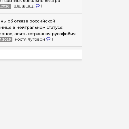
ут сойтись довольно быстро
Шшшшщ..
1
1.2026
ны об отказе российской
нице в нейтральном статусе:
ерное, опять «страшная русофобия
костя луговой
1
1.2026