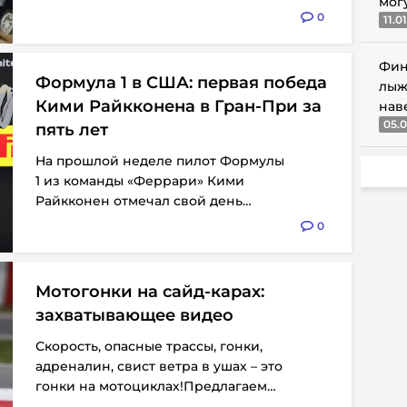
мог
0
11.0
Фин
Формула 1 в США: первая победа
лыж
Кими Райкконена в Гран-При за
нав
05.0
пять лет
На прошлой неделе пилот Формулы
1 из команды «Феррари» Кими
Райкконен отмечал свой день
рождения!...
0
Мотогонки на сайд-карах:
захватывающее видео
Скорость, опасные трассы, гонки,
адреналин, свист ветра в ушах – это
гонки на мотоциклах!Предлагаем
вам...