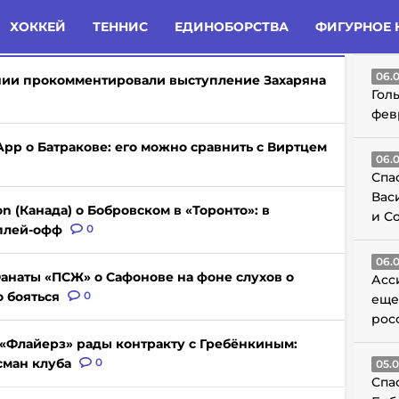
татьи
Комменты
Новости
ХОККЕЙ
ТЕННИС
ЕДИНОБОРСТВА
ФИГУРНОЕ 
ГО
06.
нии прокомментировали выступление Захаряна
Гол
фев
App о Батракове: его можно сравнить с Виртцем
06.
Спа
Вас
on (Канада) о Бобровском в «Торонто»: в
и С
 плей-офф
0
06.
анаты «ПСЖ» о Сафонове на фоне слухов о
Асс
о бояться
0
еще
рос
«Флайерз» рады контракту с Гребёнкиным:
сман клуба
0
05.
Спа