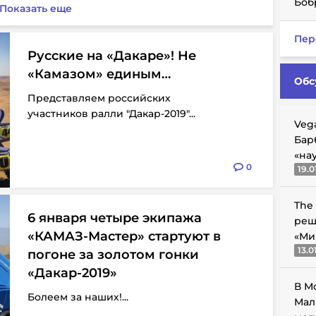
Боб
Показать еще
Пер
Русские на «Дакаре»! Не
«Камазом» единым…
Обс
Представляем российских
участников ралли "Дакар-2019"...
Veg
Бар
«на
0
19.0
The
6 января четыре экипажа
реш
«КАМАЗ-Мастер» стартуют в
«Ми
13.0
погоне за золотом гонки
«Дакар-2019»
В М
Болеем за наших!...
Мал