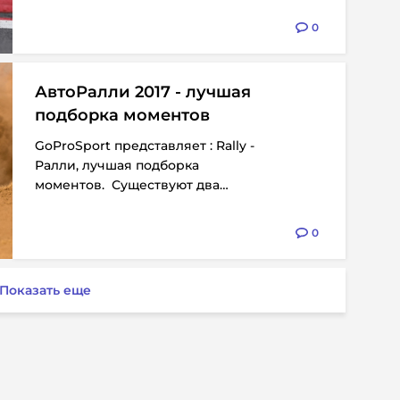
0
АвтоРалли 2017 - лучшая
подборка моментов
GoProSport представляет : Rally -
Ралли, лучшая подборка
моментов. Существуют два
основных вида ралли: по
специальным трассам, так...
0
Показать еще