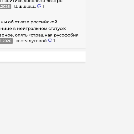
ут сойтись довольно быстро
Шшшшщ..
1
1.2026
ны об отказе российской
нице в нейтральном статусе:
ерное, опять «страшная русофобия
костя луговой
1
1.2026