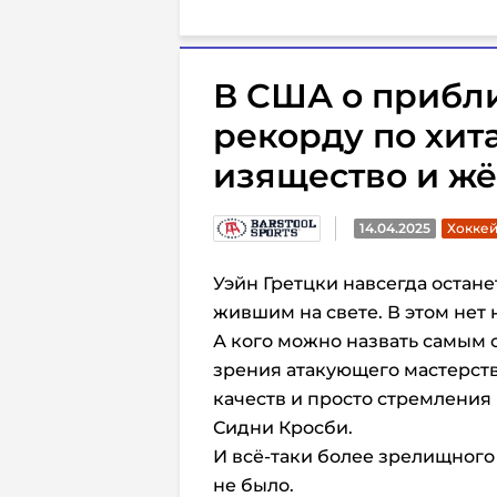
В США о прибл
рекорду по хита
изящество и жёс
14.04.2025
Хоккей
Уэйн Гретцки навсегда остан
жившим на свете. В этом нет
А кого можно назвать самым 
зрения атакующего мастерств
качеств и просто стремления
Сидни Кросби.
И всё-таки более зрелищного
не было.