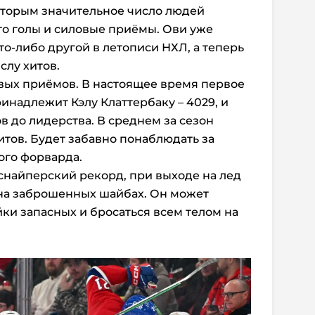
оторым значительное число людей
это голы и силовые приёмы. Ови уже
о-либо другой в летописи НХЛ, а теперь
слу хитов.
ловых приёмов. В настоящее время первое
инадлежит Кэлу Клаттербаку – 4029, и
ов до лидерства. В среднем за сезон
итов. Будет забавно понаблюдать за
ого форварда.
ь снайперский рекорд, при выходе на лед
 на заброшенных шайбах. Он может
йки запасных и бросаться всем телом на