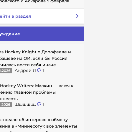
ровского и Аскарова 5 февраля
ейти в раздел
уждение
as Hockey Knight о Дорофееве и
башеве на ОИ, если бы Россия
училась вести себя иначе
Андрей Л
1
1.2026
 Hockey Writers: Малкин — ключ к
ению главной проблемы
ннесоты
Шшшшщ..
1
1.2026
онреале об интересе к обмену
кина в «Миннесоту»: все элементы