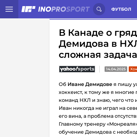
Иностранцы о спорте России:
С
ФУТБОЛ
В Канаде о гря
Демидова в НХЛ
сложная задача
14.04.2025
Хок
Об
Иване Демидове
я пишу у
хоккеист, к тому же я многи
команд НХЛ и знаю, чего что
Иван никогда не играл на се
его вина, а проблема отсутс
Главному тренеру «Монреаля»
обучение Демидова с необхо