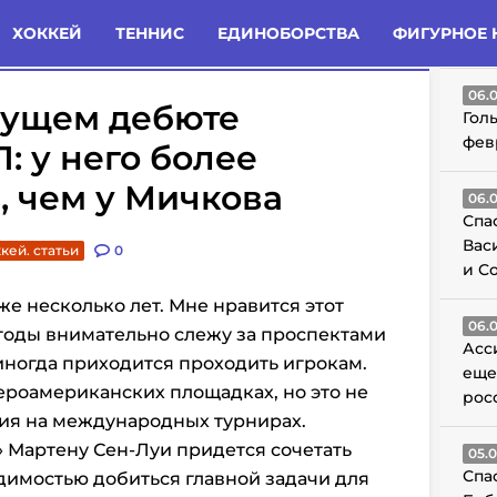
татьи
Комменты
Новости
ХОККЕЙ
ТЕННИС
ЕДИНОБОРСТВА
ФИГУРНОЕ 
ГО
06.
дущем дебюте
Гол
фев
: у него более
, чем у Мичкова
06.
Спа
Вас
кей. статьи
0
и С
же несколько лет. Мне нравится этот
06.
е годы внимательно слежу за проспектами
Асс
 иногда приходится проходить игрокам.
еще
вероамериканских площадках, но это не
рос
твия на международных турнирах.
 Мартену Сен-Луи придется сочетать
05.
Спа
димостью добиться главной задачи для