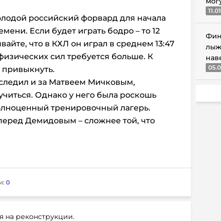
мог
11.0
олодой российский форвард для начала
мени. Если будет играть бодро – то 12
Фин
вайте, что в КХЛ он играл в среднем 13:47
лыж
 физических сил требуется больше. К
нав
05.0
 привыкнуть.
 следил и за Матвеем Мичковым,
читься. Однако у него была роскошь
полноценный тренировочный лагерь.
 перед Демидовым – сложнее той, что
и:
0
я на реконструкции.