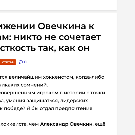
ижении Овечкина к
м: никто не сочетает
ткость так, как он
. статьи
0
ется величайшим хоккеистом, когда-либо
 никаких сомнений.
совершенным игроком в истории с точки
а, умения защищаться, лидерских
 к победе? Я бы отдал предпочтение
 хоккеиста, чем
Александр Овечкин
, ещё