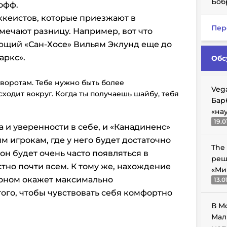
Боб
офф.
ккеистов, которые приезжают в
Пер
мечают разницу. Например, вот что
ющий «Сан-Хосе» Вильям Эклунд еще до
аркс».
Обс
воротам. Тебе нужно быть более
Veg
ходит вокруг. Когда ты получаешь шайбу, тебя
Бар
«на
19.0
 и уверенности в себе, и «Канадиненс»
ым игрокам, где у него будет достаточно
The
он будет очень часто появляться в
реш
тно почти всем. К тому же, нахождение
«Ми
соном окажет максимально
13.0
ого, чтобы чувствовать себя комфортно
В М
Мал