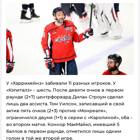
У «Харрикейнз» забивали 11 разных игроков. У
«Кэпиталз» – шесть. После девяти очков в первом
раунде (2+7) центрфорвард Дилан Строум сделал
лишь два ассиста. Том Уилсон, записавший в свой
актив пять очков (2+3) против «Монреаля»,
ограничился двумя (1+1) в серии с «Каролиной», оба –
во втором матче. Коннор МакМайкл, имевший 5
баллов в первом раунде, отметился лишь одним
голом в той же второй игре.