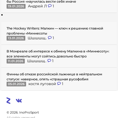
бы Россия «научилась вести себя иначе
Андрей Л
1
19.01.2026
The Hockey Writers: Малкин — ключ к решению главной
проблемы «Миннесоты
Шшшшщ..
1
13.01.2026
В Монреале об интересе к обмену Малкина в «Миннесоту»:
все элементы могут сойтись довольно быстро
Шшшшщ..
1
11.01.2026
Финны об отказе российской лыжнице в нейтральном
статусе: наверное, опять «страшная русофобия
костя луговой
1
05.01.2026
© 2026. InoProSport
All rights reserved.