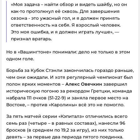
«Моя задача – найти обзор и видеть шайбу, но он
как-то протолкнул её сквозь. Для завершения
сезона - это ужасный гол, и я должен принять
ответственность на себя. Я взрослый человек.
Это моя ошибка, и я должен играть лучше», —
признал вратарь.
Но в «Вашингтоне» понимали: дело не только в этом
одном голе.
Борьба за Кубок Стэнли закончилась гораздо раньше,
чем они ожидали. И хотя регулярный чемпионат был
полон ярких моментов –
Алекс Овечкин
завершил
историческую погоню за рекордом Гретцки, команда
набрала 111 очков (51-22-9) и заняла первое место на
Востоке, – против «Каролины» всё это не помогло.
За пять матчей серии «Кэпиталз» отличились всего
семь раз (четыре – в равных составах), нанесли 96
бросков (в среднем по 19,2 за игру), из них только
девять – за первые два периода пятого поединка.